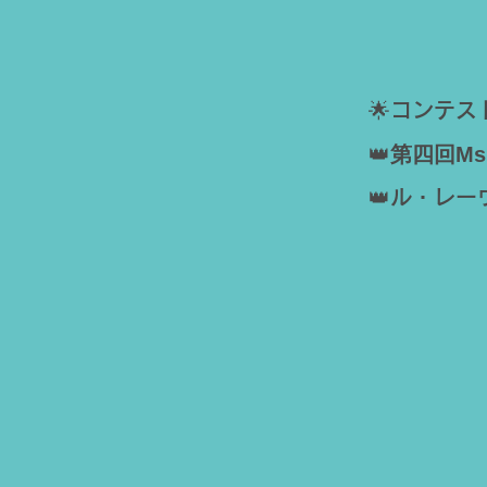
🌟
コンテス
👑
第四回Ms.
👑
ル・レー