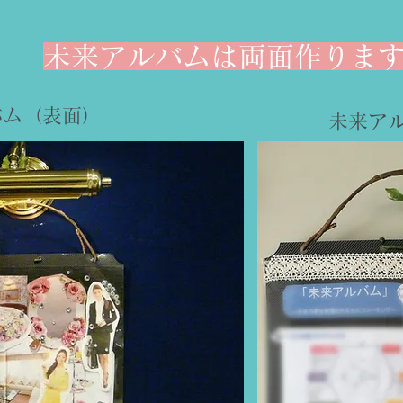
​未来アルバムは両面作りま
バム（表面）
​未来ア